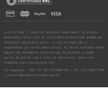
Loja Virtual | Todos os direitos reservados. Os preços
anunciados neste site ou via e-mail promocional podem ser
alterados sem prévio aviso. A Loja Virtual não é
responsável por erros descritivos. As fotos contidas nesta
página são meramente ilustrativas do produto e podem
variar de acordo com o lote do fabricante. Este site
trabalha com criptografia SSL.
VLC Negócios - CNPJ 22.752.573/0001-04 | +55 (19) 3522-7700
| contato@produtosfischer.com.br